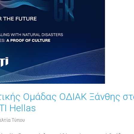
τικής Ομάδας ΟΔΙΑΚ Ξάνθης στ
I Hellas
ελτία Τύπου