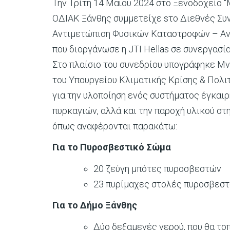
Την Τρίτη 14 Μαΐου 2024 στο Ξενοδοχείο 
ΟΔΙΑΚ Ξάνθης συμμετείχε sτο Διεθνές Συ
Αντιμετώπιση Φυσικών Καταστροφών – Αν
που διοργάνωσε η JTI Hellas σε συνεργασί
Στο πλαίσιο του συνεδρίου υπογράφηκε Μνη
του Υπουργείου Κλιματικής Κρίσης & Πολιτ
για την υλοποίηση ενός συστήματος έγκαι
πυρκαγιών, αλλά και την παροχή υλικού σ
όπως αναφέρονται παρακάτω:
Για το Πυροσβεστικό Σώμα
20 ζεύγη μπότες πυροσβεστών
23 πυρίμαχες στολές πυροσβεσ
Για το Δήμο Ξάνθης
Δύο δεξαμενές νερού, που θα το