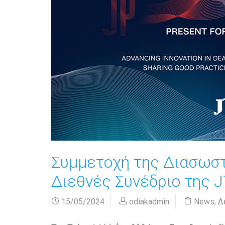
Συμμετοχή της Διασωσ
Διεθνές Συνέδριο της JT
15/05/2024
odiakadmin
News
,
Δ