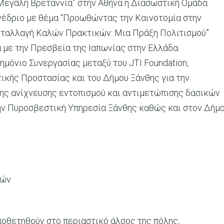
“Μεγάλη Βρεταννία” στην Αθήνα η Διασωστική Ομάδα
νέδριο με θέμα “Προωθώντας την Καινοτομία στην
ταλλαγή Καλών Πρακτικών: Μια Πράξη Πολιτισμού”
α με την Πρεσβεία της Ιαπωνίας στην Ελλάδα.
μόνιο Συνεργασίας μεταξύ του JTI Foundation,
ικής Προστασίας και του Δήμου Ξάνθης για την
ρης ανίχνευσης εντοπισμού και αντιμετώπισης δασικών
την Πυροσβεστική Υπηρεσία Ξάνθης καθώς και στον Δήμ
τών
ποθετηθούν στο περιαστικό άλσος της πόλης,